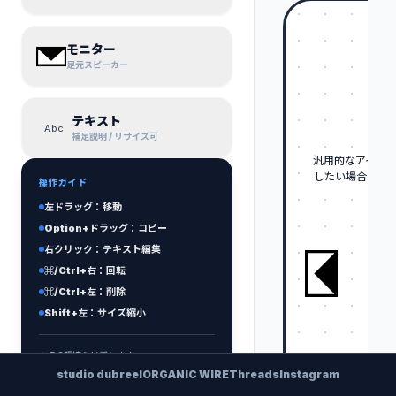
モニター
足元スピーカー
テキスト
Abc
補足説明 / リサイズ可
汎用的なアイテム
したい場合は、
操作ガイド
で
左ドラッグ：移動
Option+ドラッグ：コピー
右クリック：テキスト編集
⌘/Ctrl+右：回転
⌘/Ctrl+左：削除
Shift+左：サイズ縮小
※ PC環境を推奨します
studio dubreel
ORGANIC WIRE
Threads
Instagram