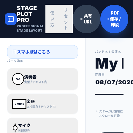
STAGE
リ
PLOT
使
PDF
セ
共有
PRO
い
保存 /
ッ
URL
方
印刷
PROFESSIONAL
ト
STAGE LAYOUT
スマホ版はこちら
バンド名 / 公演名
パーツ追加
作成日
演奏者
Vo
丸型 / テキスト内
楽器
Drums
太枠四角 / テキスト内
※ ステージは左右に
スクロール可能
マイク
矢印記号